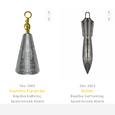
2
Sku:
0023
Sku:
ιφτάρι
Βελάκι
Τσαπ
ετής
,
Βαρίδια Surfcasting
,
Βαρίδια 
Αλιεία
Ερασιτεχνική Αλιεία
Ερασιτεχνι