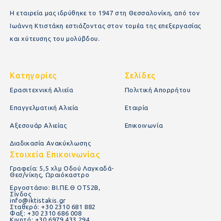
Η εταιρεία μας ιδρύθηκε το 1947 στη Θεσσαλονίκη, από τον
Ιωάννη Κτιστάκη εστιάζοντας στον τομέα της επεξεργασίας
και χύτευσης του μολύβδου.
Κατηγορίες
Σελίδες
Ερασιτεχνική Αλιεία
Πολιτική Απορρήτου
Επαγγελματική Αλιεία
Εταιρία
Αξεσουάρ Αλιείας
Επικοινωνία
Διαδικασία Ανακύκλωσης
Στοιχεία Επικοινωνίας
Γραφεία: 5,5 χλμ Οδού Λαγκαδά-
Θεσ/νίκης, Ωραιόκαστρο
Εργοστάσιο: ΒΙ.ΠΕ.Θ ΟΤ52Β,
Σίνδος
info@iktistakis.gr
Σταθερό: +30 2310 681 882
Φαξ: +30 2310 686 008
Κινητό: +30 6979 433 294