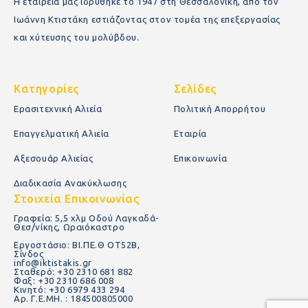
Η εταιρεία μας ιδρύθηκε το 1947 στη Θεσσαλονίκη, από τον
Ιωάννη Κτιστάκη εστιάζοντας στον τομέα της επεξεργασίας
και χύτευσης του μολύβδου.
Κατηγορίες
Σελίδες
Ερασιτεχνική Αλιεία
Πολιτική Απορρήτου
Επαγγελματική Αλιεία
Εταιρία
Αξεσουάρ Αλιείας
Επικοινωνία
Διαδικασία Ανακύκλωσης
Στοιχεία Επικοινωνίας
Γραφεία: 5,5 χλμ Οδού Λαγκαδά-
Θεσ/νίκης, Ωραιόκαστρο
Εργοστάσιο: ΒΙ.ΠΕ.Θ ΟΤ52Β,
Σίνδος
info@iktistakis.gr
Σταθερό: +30 2310 681 882
Φαξ: +30 2310 686 008
Κινητό: +30 6979 433 294
Αρ. Γ.Ε.ΜΗ. : 184500805000