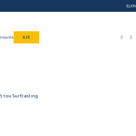
EL
EN
οινωνία
B2B
 του Surfcasting.