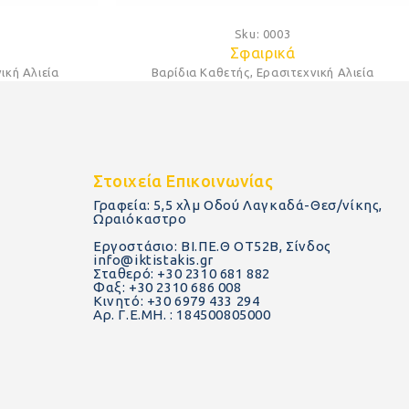
Sku:
0003
Σφαιρικά
ική Αλιεία
Βαρίδια Καθετής
,
Ερασιτεχνική Αλιεία
Στοιχεία Επικοινωνίας
Γραφεία: 5,5 χλμ Οδού Λαγκαδά-Θεσ/νίκης,
Ωραιόκαστρο
Εργοστάσιο: ΒΙ.ΠΕ.Θ ΟΤ52Β, Σίνδος
info@iktistakis.gr
Σταθερό: +30 2310 681 882
Φαξ: +30 2310 686 008
Κινητό: +30 6979 433 294
Αρ. Γ.Ε.ΜΗ. : 184500805000