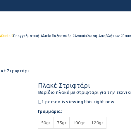
Αλιεία
Επαγγελματική Αλιεία
Αξεσουάρ
Ανακύκλωση Αποβλήτων
Επικ
κέ Στριφτάρι
Πλακέ Στριφτάρι
Bαρίδιο πλακέ με στριφτάρι για την τεχνική
1 person is viewing this right now
Γραμμάρια
50gr
75gr
100gr
120gr