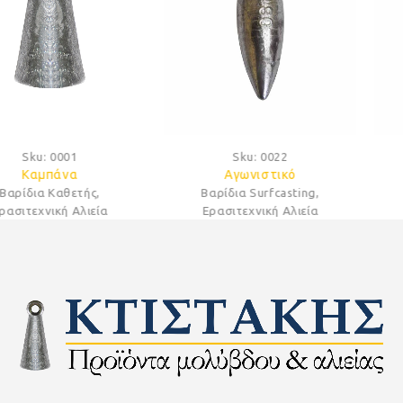
Sku:
0022
Sku:
0003
Αγωνιστικό
Σφαιρικά
Βαρίδια Surfcasting
,
Βαρίδια Καθετής
,
Ερασιτεχνική Αλιεία
Ερασιτεχνική Αλιεία