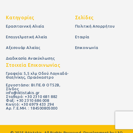
Κατηγορίες
Σελίδες
Ερασιτεχνική Αλιεία
Πολιτική Απορρήτου
Επαγγελματική Αλιεία
Εταιρία
Αξεσουάρ Αλιείας
Επικοινωνία
Διαδικασία Ανακύκλωσης
Στοιχεία Επικοινωνίας
Γραφεία: 5,5 χλμ Οδού Λαγκαδά-
Θεσ/νίκης, Ωραιόκαστρο
Εργοστάσιο: ΒΙ.ΠΕ.Θ ΟΤ52Β,
Σίνδος
info@iktistakis.gr
Σταθερό: +30 2310 681 882
Φαξ: +30 2310 686 008
Κινητό: +30 6979 433 294
Αρ. Γ.Ε.ΜΗ. : 184500805000
© 2025 iktistakis. All Rights Reserved. Development by
L3O